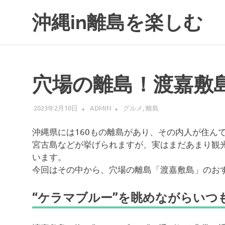
コ
沖縄in離島を楽しむ
ン
テ
ン
ツ
へ
穴場の離島！渡嘉敷
ス
キ
ッ
2023年2月10日
ADMIN
グルメ
,
離島
プ
沖縄県には160もの離島があり、その内人が住ん
宮古島などが挙げられますが、実はまだあまり観
います。
今回はその中から、穴場の離島「渡嘉敷島」のお
“ケラマブルー”を眺めながらいつ